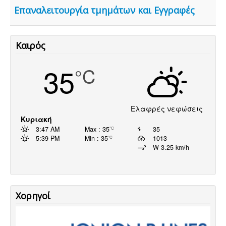
Επικοινωνία
Επαναλειτουργία τμημάτων και Εγγραφές
Σύνδεσμοι
Καιρός
35
°C
Ελαφρές νεφώσεις
Κυριακή
3:47 AM
Max : 35
35
°C
5:39 PM
Min : 35
1013
°C
W 3.25 km/h
Χορηγοί