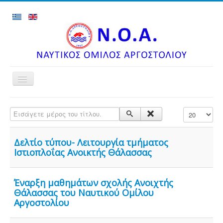
Toggle
Navigation
Αρχική
Εισάγετε μέρος του τίτλου.
Εμφάνιση #
Ανακοινώσεις
Τμήματα
Δελτίο τύπου- Λειτουργία τμήματος
Αποτελέσματα Αγώνων
Ιστιοπλοΐας Ανοικτής Θάλασσας
Εγκαταστάσεις
Έναρξη μαθημάτων σχολής Ανοιχτής
Φωτογραφίες
Θάλασσας του Ναυτικού Ομίλου
Επιτυχίες Τμημάτων
Αργοστολίου
Ιστορικό Ομίλου