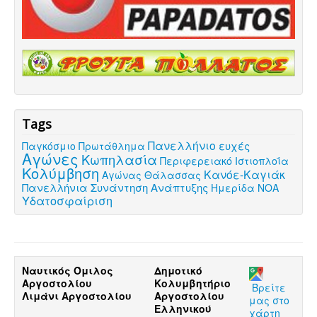
Tags
Πανελλήνιο
ευχές
Παγκόσμιο Πρωτάθλημα
Αγώνες
Κωπηλασία
Περιφερειακό
Ιστιοπλοΐα
Κολύμβηση
Κανόε-Καγιάκ
Αγώνας Θάλασσας
Πανελλήνια Συνάντηση Ανάπτυξης
Ημερίδα ΝΟΑ
Υδατοσφαίριση
Ναυτικός Όμιλος
Δημοτικό
Αργοστολίου
Κολυμβητήριο
Βρείτε
Λιμάνι Αργοστολίου
Αργοστολίου
μας στο
Ελληνικού
χάρτη